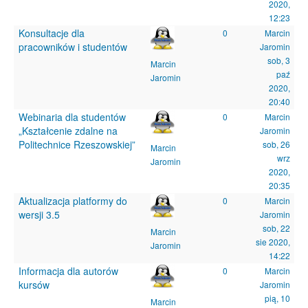
2020,
12:23
Konsultacje dla
0
Marcin
pracowników i studentów
Jaromin
sob, 3
Marcin
paź
Jaromin
2020,
20:40
Webinaria dla studentów
0
Marcin
„Kształcenie zdalne na
Jaromin
Politechnice Rzeszowskiej”
sob, 26
Marcin
wrz
Jaromin
2020,
20:35
Aktualizacja platformy do
0
Marcin
wersji 3.5
Jaromin
sob, 22
Marcin
sie 2020,
Jaromin
14:22
Informacja dla autorów
0
Marcin
kursów
Jaromin
pią, 10
Marcin