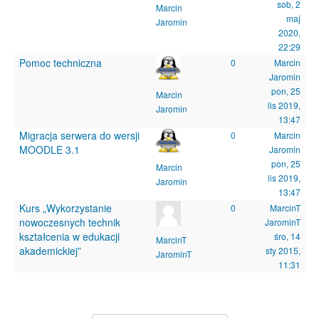
sob, 2
Marcin
maj
Jaromin
2020,
22:29
Pomoc techniczna
0
Marcin
Jaromin
pon, 25
Marcin
lis 2019,
Jaromin
13:47
Migracja serwera do wersji
0
Marcin
MOODLE 3.1
Jaromin
pon, 25
Marcin
lis 2019,
Jaromin
13:47
Kurs „Wykorzystanie
0
MarcinT
nowoczesnych technik
JarominT
kształcenia w edukacji
śro, 14
MarcinT
akademickiej”
sty 2015,
JarominT
11:31