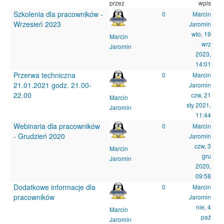
przez
wpis
Szkolenia dla pracowników -
0
Marcin
Wrzesień 2023
Jaromin
wto, 19
Marcin
wrz
Jaromin
2023,
14:01
Przerwa techniczna
0
Marcin
21.01.2021 godz. 21.00-
Jaromin
22.00
czw, 21
Marcin
sty 2021,
Jaromin
11:44
Webinaria dla pracowników
0
Marcin
- Grudzień 2020
Jaromin
czw, 3
Marcin
gru
Jaromin
2020,
09:58
Dodatkowe informacje dla
0
Marcin
pracowników
Jaromin
nie, 4
Marcin
paź
Jaromin