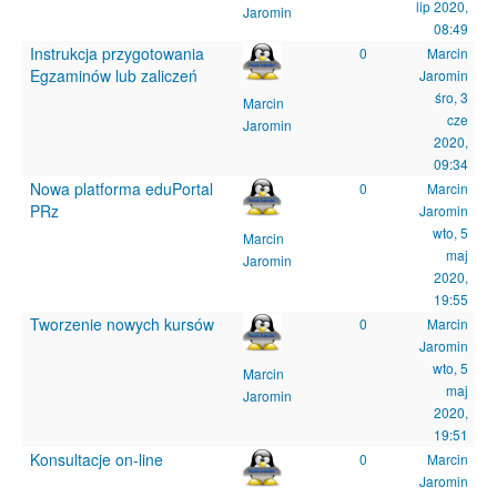
lip 2020,
Jaromin
08:49
Instrukcja przygotowania
0
Marcin
Egzaminów lub zaliczeń
Jaromin
śro, 3
Marcin
cze
Jaromin
2020,
09:34
Nowa platforma eduPortal
0
Marcin
PRz
Jaromin
wto, 5
Marcin
maj
Jaromin
2020,
19:55
Tworzenie nowych kursów
0
Marcin
Jaromin
wto, 5
Marcin
maj
Jaromin
2020,
19:51
Konsultacje on-line
0
Marcin
Jaromin