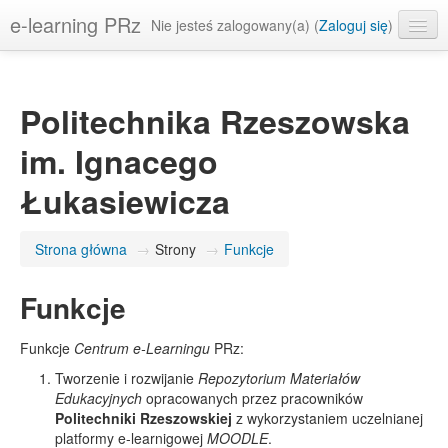
e-learning PRz
Nie jesteś zalogowany(a) (
Zaloguj się
)
Polski ‎(pl)‎
Politechnika Rzeszowska
im. Ignacego
Łukasiewicza
Strona główna
→
Strony
→
Funkcje
Funkcje
Funkcje
Centrum e-Learningu
PRz:
Tworzenie i rozwijanie
Repozytorium Materiałów
Edukacyjnych
opracowanych przez pracowników
Politechniki Rzeszowskiej
z wykorzystaniem uczelnianej
platformy e-learnigowej
MOODLE
.