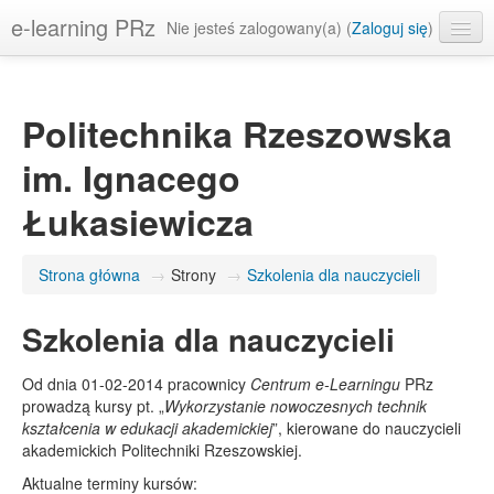
e-learning PRz
Nie jesteś zalogowany(a) (
Zaloguj się
)
Polski ‎(pl)‎
Politechnika Rzeszowska
im. Ignacego
Łukasiewicza
Strona główna
→
Strony
→
Szkolenia dla nauczycieli
Szkolenia dla nauczycieli
Od dnia 01-02-2014 pracownicy
Centrum e-Learningu
PRz
prowadzą kursy pt. „
Wykorzystanie nowoczesnych technik
kształcenia w edukacji akademickiej
”, kierowane do nauczycieli
akademickich Politechniki Rzeszowskiej.
Aktualne terminy kursów: