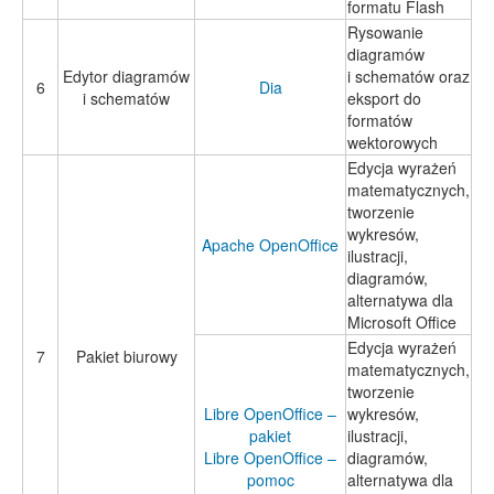
formatu Flash
Rysowanie
diagramów
Edytor diagramów
i schematów oraz
6
Dia
i schematów
eksport do
formatów
wektorowych
Edycja wyrażeń
matematycznych,
tworzenie
wykresów,
Apache OpenOffice
ilustracji,
diagramów,
alternatywa dla
Microsoft Office
Edycja wyrażeń
7
Pakiet biurowy
matematycznych,
tworzenie
Libre OpenOffice –
wykresów,
pakiet
ilustracji,
Libre OpenOffice –
diagramów,
pomoc
alternatywa dla