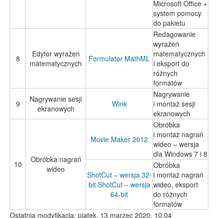
Microsoft Office +
system pomocy
do pakietu
Redagowanie
wyrażeń
Edytor wyrażeń
matematycznych
8
Formulator MathML
matematycznych
i eksport do
różnych
formatów
Nagrywanie
Nagrywanie sesji
9
Wink
i montaż sesji
ekranowych
ekranowych
Obróbka
i montaż nagrań
Movie Maker 2012
wideo – wersja
dla Windows 7 i 8
Obróbka nagrań
10
Obróbka
wideo
ShotCut – wersja 32-
i montaż nagrań
bit
ShotCut – wersja
wideo, eksport
64-bit
do różnych
formatów
Ostatnia modyfikacja: piątek, 13 marzec 2020, 10:04