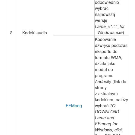
odpowiednio
wybrać
najnowszą
wersję
Lame_v*.*.*_for
_Windows.exe
)
2
Kodeki audio
Kodowanie
dźwięku podczas
eksportu do
formatu WMA,
działa jako
moduł do
programu
Audacity
(link do
strony
z aktualnym
kodekiem, należy
FFMpeg
wybrać
TO
DOWNLOAD
Lame and
FFmpeg for
Windows, click