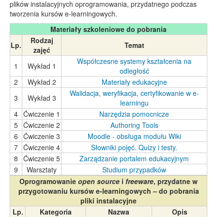
plików instalacyjnych oprogramowania, przydatnego podczas
tworzenia kursów e-learningowych.
Materiały szkoleniowe do pobrania
Rodzaj
Lp.
Temat
zajęć
Współczesne systemy kształcenia na
1
Wykład 1
odległość
2
Wykład 2
Materiały edukacyjne
Walidacja, weryfikacja, certyfikowanie w e-
3
Wykład 3
learningu
4
Ćwiczenie 1
Narzędzia pomocnicze
5
Ćwiczenie 2
Authoring Tools
6
Ćwiczenie 3
Moodle - obsługa modułu Wiki
7
Ćwiczenie 4
Słowniki pojęć. Quizy i testy.
8
Ćwiczenie 5
Zarządzanie portalem edukacyjnym
9
Warsztaty
Studium przypadków
Oprogramowanie
open source
i
freeware
, przydatne w
przygotowaniu kursów e-learningowych – do pobrania
pliki instalacyjne
Lp.
Kategoria
Nazwa
Opis