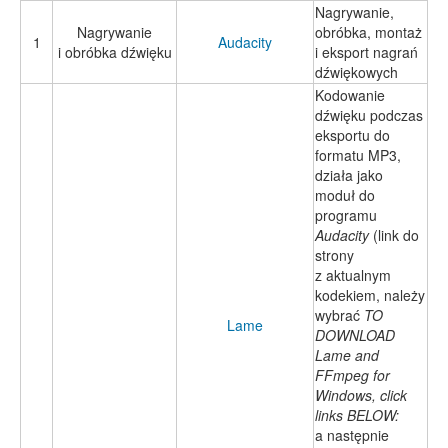
Nagrywanie,
Nagrywanie
obróbka, montaż
1
Audacity
i obróbka dźwięku
i eksport nagrań
dźwiękowych
Kodowanie
dźwięku podczas
eksportu do
formatu MP3,
działa jako
moduł do
programu
Audacity
(link do
strony
z aktualnym
kodekiem, należy
wybrać
TO
Lame
DOWNLOAD
Lame and
FFmpeg for
Windows, click
links BELOW:
a następnie