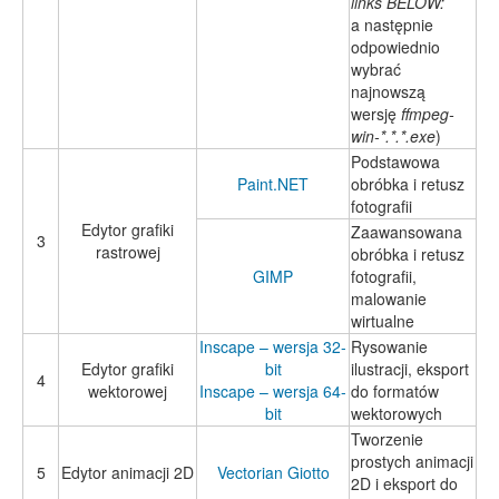
links BELOW:
a następnie
odpowiednio
wybrać
najnowszą
wersję
ffmpeg-
win-*.*.*.exe
)
Podstawowa
Paint.NET
obróbka i retusz
fotografii
Edytor grafiki
Zaawansowana
3
rastrowej
obróbka i retusz
GIMP
fotografii,
malowanie
wirtualne
Inscape – wersja 32-
Rysowanie
Edytor grafiki
bit
ilustracji, eksport
4
wektorowej
Inscape – wersja 64-
do formatów
bit
wektorowych
Tworzenie
prostych animacji
5
Edytor animacji 2D
Vectorian Giotto
2D i eksport do