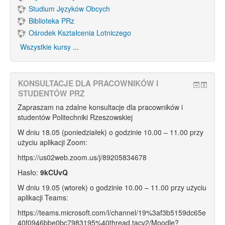
Studium Języków Obcych
Biblioteka PRz
Ośrodek Kształcenia Lotniczego
Wszystkie kursy
...
KONSULTACJE DLA PRACOWNIKÓW I
STUDENTÓW PRZ
Zapraszam na zdalne konsultacje dla pracowników i
studentów Politechniki Rzeszowskiej
W dniu 18.05 (poniedziałek) o godzinie 10.00 – 11.00 przy
użyciu aplikacji Zoom:
https://us02web.zoom.us/j/89205834678
Hasło:
9kCUvQ
W dniu 19.05 (wtorek) o godzinie 10.00 – 11.00 przy użyciu
aplikacji Teams:
https://teams.microsoft.com/l/channel/19%3af3b5159dc65e
40f0946bbe0bc7983195%40thread.tacv2/Moodle?