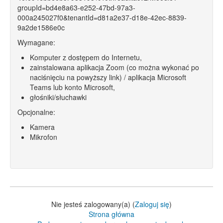
groupId=bd4e8a63-e252-47bd-97a3-
000a245027f0&tenantId=d81a2e37-d18e-42ec-8839-
9a2de1586e0c
Wymagane:
Komputer z dostępem do Internetu,
zainstalowana aplikacja Zoom (co można wykonać po
naciśnięciu na powyższy link) / aplikacja Microsoft
Teams lub konto Microsoft,
głośniki/słuchawki
Opcjonalne:
Kamera
Mikrofon
Nie jesteś zalogowany(a) (
Zaloguj się
)
Strona główna