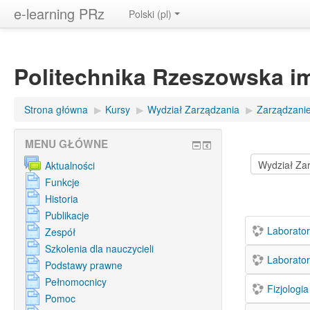
e-learning PRz
Polski ‎(pl)‎
Politechnika Rzeszowska i
Strona główna
▶︎
Kursy
▶︎
Wydział Zarządzania
▶︎
Zarządzanie
MENU GŁÓWNE
Aktualności
Funkcje
Historia
Publikacje
Laborator
Zespół
Szkolenia dla nauczycieli
Laborator
Podstawy prawne
Pełnomocnicy
Fizjologi
Pomoc