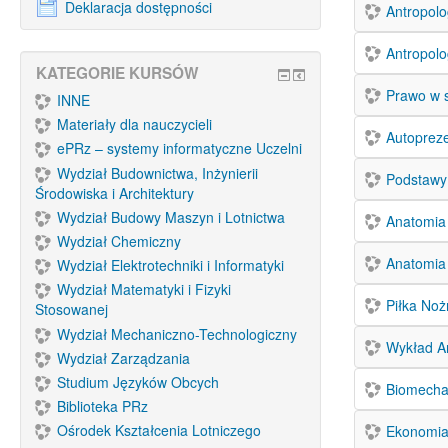
Deklaracja dostępności
Antropolo
Antropolo
KATEGORIE KURSÓW
Prawo w 
INNE
Materiały dla nauczycieli
Autoprez
ePRz – systemy informatyczne Uczelni
Wydział Budownictwa, Inżynierii
Podstawy
Środowiska i Architektury
Wydział Budowy Maszyn i Lotnictwa
Anatomia
Wydział Chemiczny
Wydział Elektrotechniki i Informatyki
Wydział Matematyki i Fizyki
Piłka No
Stosowanej
Wydział Mechaniczno-Technologiczny
Wykład A
Wydział Zarządzania
Studium Języków Obcych
Biomecha
Biblioteka PRz
Ośrodek Kształcenia Lotniczego
Ekonomi