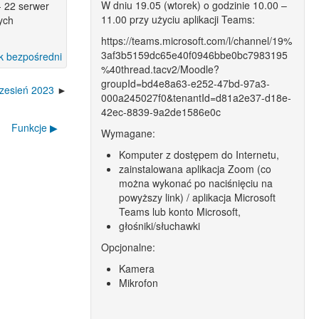
W dniu 19.05 (wtorek) o godzinie 10.00 –
- 22 serwer
11.00 przy użyciu aplikacji Teams:
ych
https://teams.microsoft.com/l/channel/19%
3af3b5159dc65e40f0946bbe0bc7983195
k bezpośredni
%40thread.tacv2/Moodle?
groupId=bd4e8a63-e252-47bd-97a3-
rzesień 2023
000a245027f0&tenantId=d81a2e37-d18e-
42ec-8839-9a2de1586e0c
Funkcje ▶︎
Wymagane:
Komputer z dostępem do Internetu,
zainstalowana aplikacja Zoom (co
można wykonać po naciśnięciu na
powyższy link) / aplikacja Microsoft
Teams lub konto Microsoft,
głośniki/słuchawki
Opcjonalne:
Kamera
Mikrofon