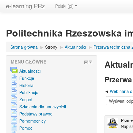
e-learning PRz
Polski ‎(pl)‎
Politechnika Rzeszowska i
Strona główna
▶︎
Strony
▶︎
Aktualności
▶︎
Przerwa techniczna 
Aktual
MENU GŁÓWNE
Aktualności
Przerwa 
Funkcje
Historia
Webinaria d
Publikacje
Zespół
Szkolenia dla nauczycieli
Podstawy prawne
Przer
Pełnomocnicy
Napis
Pomoc