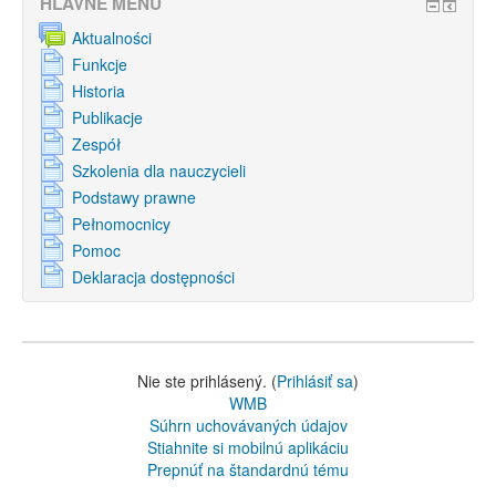
HLAVNÉ MENU
Aktualności
Funkcje
Historia
Publikacje
Zespół
Szkolenia dla nauczycieli
Podstawy prawne
Pełnomocnicy
Pomoc
Deklaracja dostępności
Nie ste prihlásený. (
Prihlásiť sa
)
WMB
Súhrn uchovávaných údajov
Stiahnite si mobilnú aplikáciu
Prepnúť na štandardnú tému