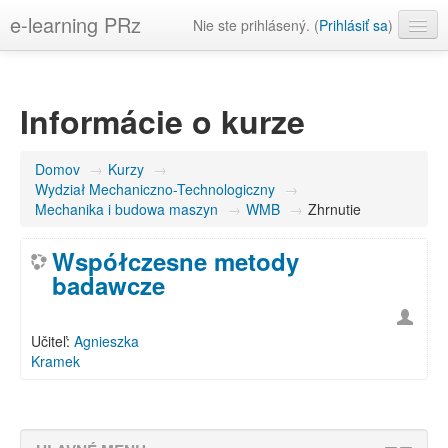
e-learning PRz
Nie ste prihlásený. (
Prihlásiť sa
)
Slovenčina ‎(sk)‎
Informácie o kurze
Domov
→
Kurzy
→
Wydział Mechaniczno-Technologiczny
→
Mechanika i budowa maszyn
→
WMB
→
Zhrnutie
Współczesne metody
badawcze
Učiteľ:
Agnieszka
Kramek