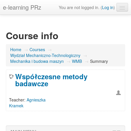
e-learning PRz
You are not logged in. (
Log in
)
English ‎(en)‎
Course info
Home
→
Courses
→
Wydział Mechaniczno-Technologiczny
→
Mechanika i budowa maszyn
→
WMB
→
Summary
Współczesne metody
badawcze
Teacher:
Agnieszka
Kramek