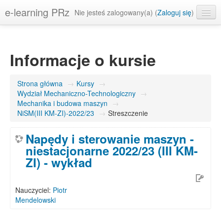
e-learning PRz
Nie jesteś zalogowany(a) (
Zaloguj się
)
Polski ‎(pl)‎
Informacje o kursie
Strona główna
→
Kursy
→
Wydział Mechaniczno-Technologiczny
→
Mechanika i budowa maszyn
→
NiSM(III KM-ZI)-2022/23
→
Streszczenie
Napędy i sterowanie maszyn -
niestacjonarne 2022/23 (III KM-
ZI) - wykład
Nauczyciel:
Piotr
Mendelowski