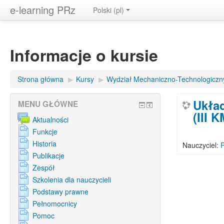
e-learning PRz
Polski ‎(pl)‎
Informacje o kursie
Strona główna
▶︎
Kursy
▶︎
Wydział Mechaniczno-Technologiczn
Układ
MENU GŁÓWNE
(III 
Aktualności
Funkcje
Historia
Nauczyciel:
Publikacje
Zespół
Szkolenia dla nauczycieli
Podstawy prawne
Pełnomocnicy
Pomoc