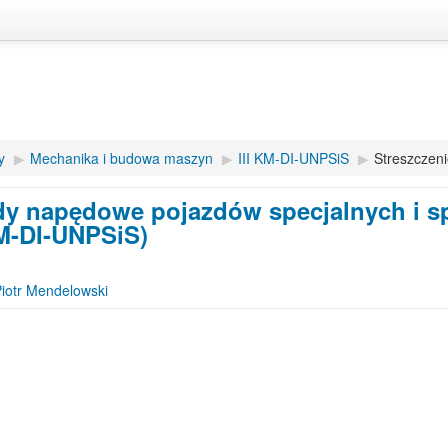
y
▶︎
Mechanika i budowa maszyn
▶︎
III KM-DI-UNPSiS
▶︎
Streszczen
y napędowe pojazdów specjalnych i spe
KM-DI-UNPSiS)
Piotr Mendelowski