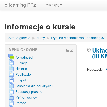
e-learning PRz
Polski ‎(pl)‎
Informacje o kursie
Strona główna
▶︎
Kursy
▶︎
Wydział Mechaniczno-Technologiczn
Układ
MENU GŁÓWNE
(III 
Aktualności
Funkcje
Historia
Nauczyciel:
Publikacje
Zespół
Szkolenia dla nauczycieli
Podstawy prawne
Pełnomocnicy
Pomoc