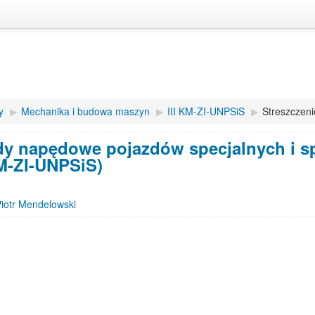
y
▶︎
Mechanika i budowa maszyn
▶︎
III KM-ZI-UNPSiS
▶︎
Streszczeni
y napędowe pojazdów specjalnych i spe
KM-ZI-UNPSiS)
Piotr Mendelowski