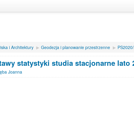
ska i Architektury
▶︎
Geodezja i planowanie przestrzenne
▶︎
PS2020/
awy statystyki studia stacjonarne lato
ięba Joanna