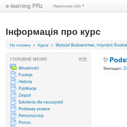
e-learning PRz
Українська ‎(uk)‎
Інформація про курс
На головну
▶︎
Курси
▶︎
Wydział Budownictwa, Inżynierii Środowi
Podst
ГОЛОВНЕ МЕНЮ
Aktualności
Викладач:
Z
Funkcje
Historia
Publikacje
Zespół
Szkolenia dla nauczycieli
Podstawy prawne
Pełnomocnicy
Pomoc