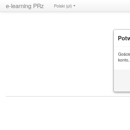
e-learning PRz
Polski ‎(pl)‎
Pot
Goście
konto,