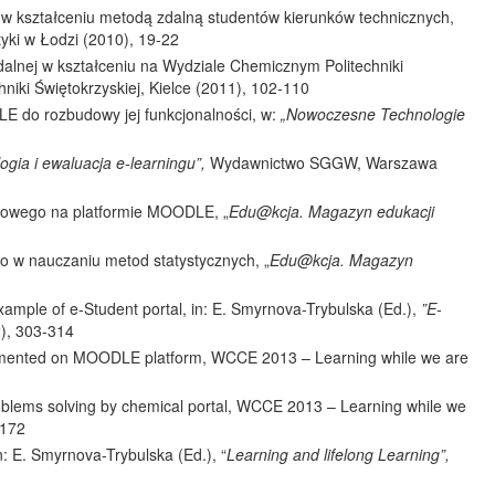
w kształceniu metodą zdalną studentów kierunków technicznych,
yki w Łodzi (2010), 19-22
zdalnej w kształceniu na Wydziale Chemicznym Politechniki
iki Świętokrzyskiej, Kielce (2011), 102-110
LE do rozbudowy jej funkcjonalności, w:
„Nowoczesne Technologie
ogia i ewaluacja e-learningu”,
Wydawnictwo SGGW, Warszawa
ngowego na platformie MOODLE, „
Edu@kcja. Magazyn edukacji
o w nauczaniu metod statystycznych, „
Edu@kcja. Magazyn
ample of e-Student portal, in: E. Smyrnova-Trybulska (Ed.),
”E-
2), 303-314
lemented on MOODLE platform, WCCE 2013 – Learning while we are
blems solving by chemical portal, WCCE 2013 – Learning while we
-172
n: E. Smyrnova-Trybulska (Ed.), “
Learning and lifelong Learning”,