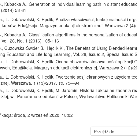
., Kubacka A.
,
Generation of individual learning path in distant educati
 (2014)
53-61
., L. Dobrowolski, K. Hęclik, Analiza właściwości, funkcjonalności i
a kursów, Edu@kcja. Magazyn edukacji elektronicznej
, Warszawa 2 (4)/
., Kubacka A.
,
Classification algorithms in the personalization of educa
,
Vol. 26, No. 1 (2016)
105-116
, Guzowska-Świder B., Hęclik K., The Benefits of Using Blended-learni
ng Education and Life-long Learning, Vol. 26, Issue: 2, Special Issue: 
a., L. Dobrowolski, K. Hęclik, Ocena obszarów stosowalności aplikacj
owych, Edu@kcja. Magazyn edukacji elektronicznej, Warszawa 2 (12)/20
a., L. Dobrowolski, K. Hęclik, Tworzenie sesji ekranowych z użyciem
cznej, Warszawa, 1 (13)/2017, str. 75—94
., L. Dobrowolski, K. Hęclik, M. Jaromin, Historia i aktualne zadania 
kiej, w: Panorama e-edukacji w Polsce, Wydawnictwo Politechniki War
ikacja: środa, 2 wrzesień 2020, 18:02
Przejdź
do...