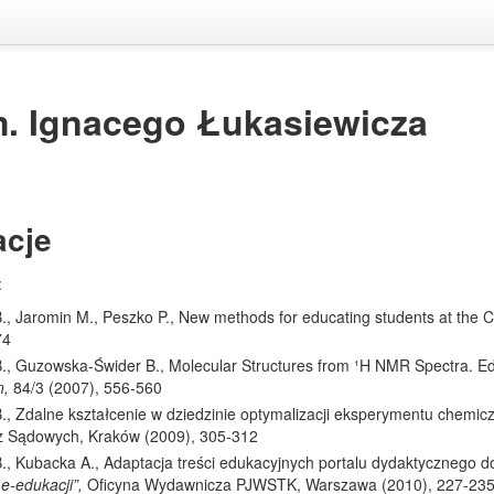
m. Ignacego Łukasiewicza
acje
:
., Jaromin M., Peszko P., New methods for educating students at the
74
., Guzowska-Świder B., Molecular Structures from ¹H NMR Spectra. Ed
n,
84/3 (2007), 556-560
., Zdalne kształcenie w dziedzinie optymalizacji eksperymentu chemicz
z Sądowych, Kraków (2009), 305-312
., Kubacka A., Adaptacja treści edukacyjnych portalu dydaktycznego d
e-edukacji”,
Oficyna Wydawnicza PJWSTK, Warszawa (2010), 227-23