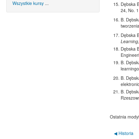
Wszystkie kursy
...
Dębska B
24, No. 1
B. Dębska
tworzeni
Dębska B
Learning
Dębska B.
Engineeri
B. Dębsk
learning
B. Dębsk
elektroni
B.
Dębska
Rzeszows
Ostatnia modyf
◀︎ Historia