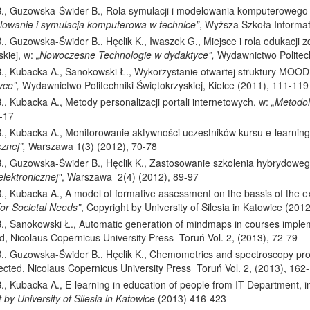
., Guzowska-Świder B., Rola symulacji i modelowania komputerowego 
lowanie i symulacja komputerowa w technice”
, Wyższa Szkoła Informat
, Guzowska-Świder B., Hęclik K., Iwaszek G., Miejsce i rola edukacji 
kiej, w:
„Nowoczesne Technologie w dydaktyce”,
Wydawnictwo Politechn
., Kubacka A., Sanokowski Ł., Wykorzystanie otwartej struktury MOOD
yce”,
Wydaw­nictwo Politechniki Świętokrzyskiej, Kielce (2011), 111-119
, Kubacka A., Metody personalizacji portali internetowych, w:
„Metodol
7-17
., Kubacka A., Monitorowanie aktywności uczestników kursu e-learni
cznej”,
Warszawa 1(3) (2012), 70-78
., Guzowska-Świder B., Hęclik K., Zastosowanie szkolenia hybrydoweg
elektronicznej"
, Warszawa 2(4) (2012), 89-97
, Kubacka A., A model of formative assessment on the bassis of the ex
for Societal Needs”
, Copyright by University of Silesia in Katowice (201
., Sanokowski Ł., Automatic generation of mindmaps in courses imp
d, Nicolaus Copernicus University Press Toruń Vol. 2, (2013), 72-79
., Guzowska-Świder B., Hęclik K., Chemometrics and spectroscopy pro
ected, Nicolaus Copernicus University Press Toruń Vol. 2, (2013), 162
., Kubacka A.
,
E-learning in education of people from IT Department, i
 by University of Silesia in Katowice
(2013) 416-423