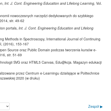
on,
Int. J. Cont. Engineering
Education and Lifelong
Learning,
Vol.
 ergo­nomii nowoczesnych narzędzi dedykowanych do szybkiego
2014, str. 49-62
tion portals,
Int. J. Cont.
Engineering Education and Lifelong
ng Methods in Spectroscopy, International Journal of Continuing
SI, (2016), 153-167
i Open Source oraz Public Domain podczas tworzenia kursów e-
16, str. 51-69
 technologii SVG oraz HTML5 Canvas, Edu@kcja. Magazyn edukacji
realizowane przez Centrum e-Learningu działające w Politechnice
szawskiej 2020 (w druku)
Zespół ▶︎