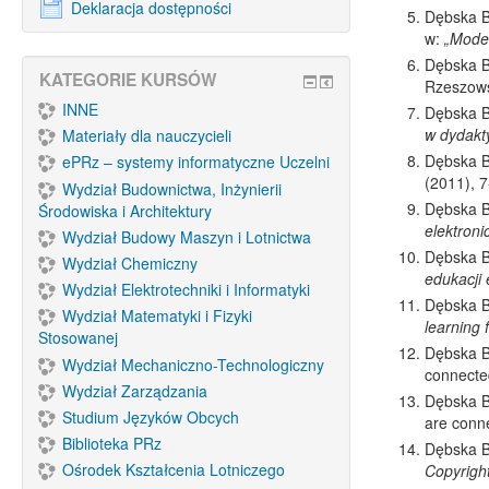
Deklaracja dostępności
Dębska B
w:
„Mode
Dębska B.
KATEGORIE KURSÓW
Rzeszows
INNE
Dębska B
w dydakt
Materiały dla nauczycieli
Dębska B.
ePRz – systemy informatyczne Uczelni
(2011), 
Wydział Budownictwa, Inżynierii
Dębska B
Środowiska i Architektury
elektroni
Wydział Budowy Maszyn i Lotnictwa
Dębska B
Wydział Chemiczny
edukacji 
Wydział Elektrotechniki i Informatyki
Dębska B.
Wydział Matematyki i Fizyki
learning 
Stosowanej
Dębska B
Wydział Mechaniczno-Technologiczny
connecte
Wydział Zarządzania
Dębska B
Studium Języków Obcych
are conn
Biblioteka PRz
Dębska B
Ośrodek Kształcenia Lotniczego
Copyright