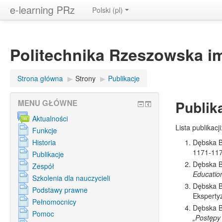
e-learning PRz
Polski ‎(pl)‎
Politechnika Rzeszowska i
Strona główna
▶︎
Strony
▶︎
Publikacje
Publik
MENU GŁÓWNE
Aktualności
Lista publikacji
Funkcje
Historia
Dębska B
1171-11
Publikacje
Dębska B
Zespół
Educatio
Szkolenia dla nauczycieli
Dębska B
Podstawy prawne
Eksperty
Pełnomocnicy
Dębska B
Pomoc
„Postępy 